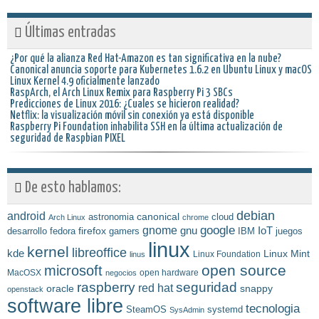
Últimas entradas
¿Por qué la alianza Red Hat-Amazon es tan significativa en la nube?
Canonical anuncia soporte para Kubernetes 1.6.2 en Ubuntu Linux y macOS
Linux Kernel 4.9 oficialmente lanzado
RaspArch, el Arch Linux Remix para Raspberry Pi 3 SBCs
Predicciones de Linux 2016: ¿Cuales se hicieron realidad?
Netflix: la visualización móvil sin conexión ya está disponible
Raspberry Pi Foundation inhabilita SSH en la última actualización de
seguridad de Raspbian PIXEL
De esto hablamos:
debian
android
astronomia
canonical
cloud
Arch Linux
chrome
gnome
google
firefox
gnu
IoT
desarrollo
fedora
gamers
IBM
juegos
linux
kernel
libreoffice
kde
Linux Mint
Linux Foundation
linus
open source
microsoft
MacOSX
open hardware
negocios
raspberry
seguridad
red hat
oracle
snappy
openstack
software libre
tecnologia
SteamOS
systemd
SysAdmin