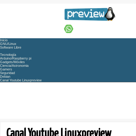
Inicio
GNU/Linux
Software Libre
Tecnología
Arduino/Raspberry pi
Gadgets/Móviles
Ciencia/Astronomia
Gamers
Seguridad
Debian
Canal Youtube Linuxpreview
Canal Youtube Linuxpreview