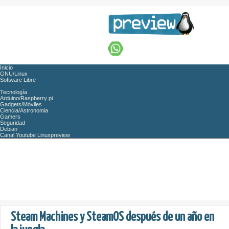
Inicio
GNU/Linux
Software Libre
Tecnología
Arduino/Raspberry pi
Gadgets/Móviles
Ciencia/Astronomia
Gamers
Seguridad
Debian
Canal Youtube Linuxpreview
Steam Machines y SteamOS después de un año en