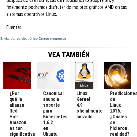
finalmente podremos disfrutar de mejores gráficos AMD en sus
sistemas operativos Linux.
Fuente:
Enviar correo electrónico
Correo electrónico
VEA TAMBIÉN
¿Por
Canonical
Linux
Prediccione
qué la
anuncia
Kernel
de
alianza
soporte
4.9
Linux
Red
para
oficialmente
2016:
Hat-
Kubernetes
lanzado
¿Cuales
Amazon
1.6.2
se
es tan
en
hicieron
significativa
Ubuntu
realidad?