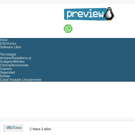
Inicio
GNU/Linux
Software Libre
Tecnología
Arduino/Raspberry pi
Gadgets/Móviles
Ciencia/Astronomia
Gamers
Seguridad
Debian
Canal Youtube Linuxpreview
GNU/Linux
Hace 2 años