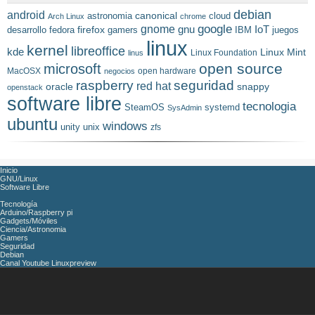
debian
android
astronomia
canonical
cloud
Arch Linux
chrome
gnome
google
firefox
gnu
IoT
desarrollo
fedora
gamers
IBM
juegos
linux
kernel
libreoffice
kde
Linux Mint
Linux Foundation
linus
open source
microsoft
MacOSX
open hardware
negocios
raspberry
seguridad
red hat
oracle
snappy
openstack
software libre
tecnologia
SteamOS
systemd
SysAdmin
ubuntu
windows
unity
unix
zfs
Inicio
GNU/Linux
Software Libre
Tecnología
Arduino/Raspberry pi
Gadgets/Móviles
Ciencia/Astronomia
Gamers
Seguridad
Debian
Canal Youtube Linuxpreview