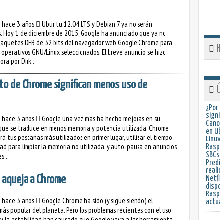
o hace 3 años
Ubuntu 12.04 LTS y Debian 7 ya no serán
. Hoy 1 de diciembre de 2015, Google ha anunciado que ya no
paquetes DEB de 32 bits del navegador web Google Chrome para
H
s operativos GNU/Linux seleccionados. El breve anuncio se hizo
ra por Dirk...
nto de Chrome significan menos uso de
Ú
¿Por
signi
o hace 3 años
Google una vez más ha hecho mejoras en su
Cano
ue se traduce en menos memoria y potencia utilizada. Chrome
en U
á tus pestañas más utilizados en primer lugar, utilizar el tiempo
Linux
dad para limpiar la memoria no utilizada, y auto-pausa en anuncios
RaspA
s...
SBCs
Predi
reali
e aqueja a Chrome
Netfl
dispo
Raspb
o hace 3 años
Google Chrome ha sido (y sigue siendo) el
actu
ás popular del planeta. Pero los problemas recientes con el uso
y la estabilidad han causado que Google vaya a las herramienta