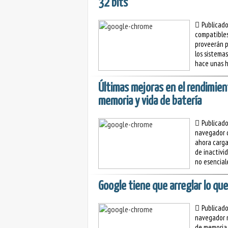
32 bits
Publicad
compatibles
proveerán 
los sistema
hace unas ho
Últimas mejoras en el rendimie
memoria y vida de batería
Publicad
navegador q
ahora cargar
de inactivi
no esenciale
Google tiene que arreglar lo qu
Publicad
navegador m
de memoria 