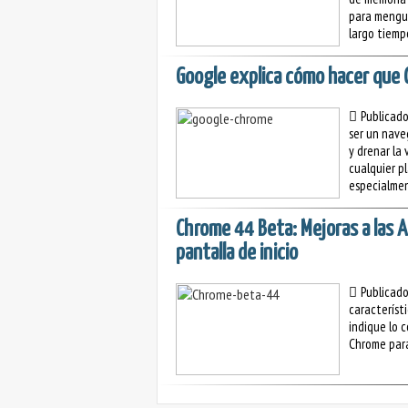
para mengua
largo tiempo
Google explica cómo hacer que
Publicad
ser un nave
y drenar la 
cualquier p
especialmen
Chrome 44 Beta: Mejoras a las A
pantalla de inicio
Publicad
característ
indique lo 
Chrome para