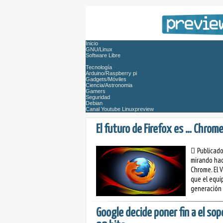
Inicio
GNU/Linux
Software Libre
Tecnología
Arduino/Raspberry pi
Gadgets/Móviles
Ciencia/Astronomia
Gamers
Seguridad
Debian
Canal Youtube Linuxpreview
El futuro de Firefox es … Chrom
Publicad
mirando hac
Chrome. El 
que el equi
generación 
Google decide poner fin a el so