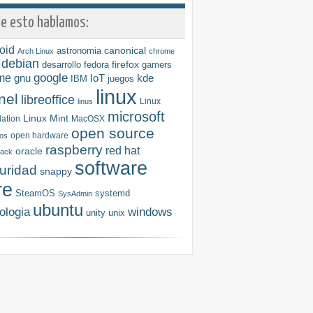
e esto hablamos:
oid
astronomia
canonical
Arch Linux
chrome
debian
firefox
desarrollo
fedora
gamers
me
google
gnu
IoT
kde
IBM
juegos
linux
nel
libreoffice
Linux
linus
microsoft
Linux Mint
ation
MacOSX
open source
open hardware
os
raspberry
red hat
oracle
tack
software
uridad
snappy
re
SteamOS
systemd
SysAdmin
ubuntu
ologia
windows
unity
unix