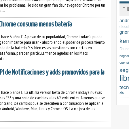
r los problemas. He sido un gran fan del navegador Chrome por un
D
....
andr
 Chrome consuma menos batería
cloud
gno
o hace 3 años
A pesar de su popularidad, Chrome todavía puede
ker
gador irritante para usar – absorbiendo el poder de procesamiento
vida de la batería. Y si bien estas cuestiones son ciertas en
Found
lataforma, parecen particularmente agudas en los Macs,
negoci
te...
opens
seg
PI de Notificaciones y adds promovidos para la
lib
tecn
o hace 3 años
La última versión beta de Chrome incluye nuevas
zfs
icas ES6 y una serie de cambios a las API existentes. A menos que se
contrario, los cambios que se describen a continuación se aplican a
 Android, Windows, Mac, Linux y Chrome OS. La mejora de las...