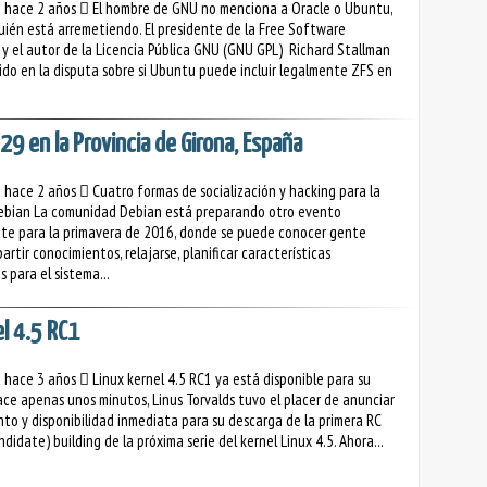
o hace 2 años
El hombre de GNU no menciona a Oracle o Ubuntu,
quién está arremetiendo. El presidente de la Free Software
y el autor de la Licencia Pública GNU (GNU GPL) Richard Stallman
ido en la disputa sobre si Ubuntu puede incluir legalmente ZFS en
 en la Provincia de Girona, España
o hace 2 años
Cuatro formas de socialización y hacking para la
ebian La comunidad Debian está preparando otro evento
te para la primavera de 2016, donde se puede conocer gente
rtir conocimientos, relajarse, planificar características
s para el sistema...
el 4.5 RC1
o hace 3 años
Linux kernel 4.5 RC1 ya está disponible para su
ce apenas unos minutos, Linus Torvalds tuvo el placer de anunciar
nto y disponibilidad inmediata para su descarga de la primera RC
didate) building de la próxima serie del kernel Linux 4.5. Ahora...