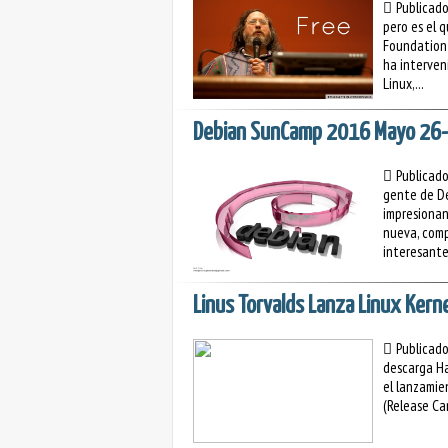
Publicad
pero es el 
Foundation 
ha interven
Linux,...
Debian SunCamp 2016 Mayo 26-29
Publicad
gente de D
impresionan
nueva, compa
interesante
Linus Torvalds Lanza Linux Kern
Publicad
descarga Ha
el lanzamie
(Release Can