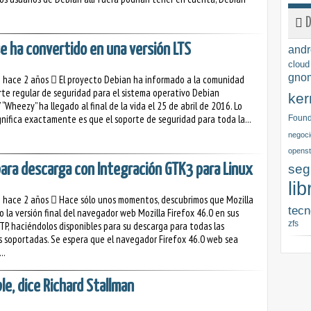
.
D
 ha convertido en una versión LTS
andr
cloud
gno
o hace 2 años
El proyecto Debian ha informado a la comunidad
rte regular de seguridad para el sistema operativo Debian
ker
“Wheezy” ha llegado al final de la vida el 25 de abril de 2016. Lo
gnifica exactamente es que el soporte de seguridad para toda la...
Found
negoci
opens
 para descarga con Integración GTK3 para Linux
seg
lib
o hace 2 años
Hace sólo unos momentos, descubrimos que Mozilla
tecn
o la versión final del navegador web Mozilla Firefox 46.0 en sus
zfs
FTP, haciéndolos disponibles para su descarga para todas las
 soportadas. Se espera que el navegador Firefox 46.0 web sea
..
le, dice Richard Stallman