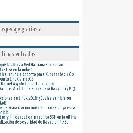
ospedaje gracias a:
ltimas entradas
 qué la alianza Red Hat-Amazon es tan
ficativa en la nube?
nical anuncia soporte para Kubernetes 1.6.2
buntu Linux y macOS
 Kernel 4.9 oficialmente lanzado
rch, el Arch Linux Remix para Raspberry Pi 3
cciones de Linux 2016: ¿Cuales se hicieron
dad?
ix: la visualización móvil sin conexión ya está
nible
erry Pi Foundation inhabilita SSH en la última
alización de seguridad de Raspbian PIXEL