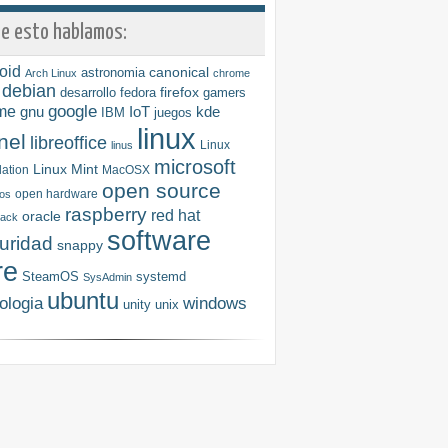
e esto hablamos:
oid
astronomia
canonical
Arch Linux
chrome
debian
firefox
desarrollo
fedora
gamers
me
google
gnu
IoT
kde
IBM
juegos
linux
nel
libreoffice
Linux
linus
microsoft
Linux Mint
ation
MacOSX
open source
open hardware
os
raspberry
red hat
oracle
tack
software
uridad
snappy
re
SteamOS
systemd
SysAdmin
ubuntu
ologia
windows
unity
unix