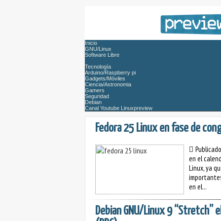
Inicio
GNU/Linux
Software Libre
Tecnología
Arduino/Raspberry pi
Gadgets/Móviles
Ciencia/Astronomia
Gamers
Seguridad
Debian
Canal Youtube Linuxpreview
Fedora 25 Linux en fase de conge
Publicad
en el calen
Linux, ya qu
importantes
en el...
Debian GNU/Linux 9 “Stretch” e