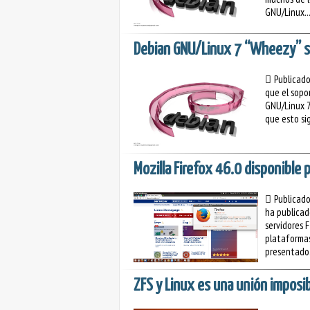
GNU/Linux..
Debian GNU/Linux 7 “Wheezy” se
Publicad
que el sopo
GNU/Linux 7 
que esto si
Mozilla Firefox 46.0 disponible
Publicad
ha publicad
servidores 
plataformas
presentado.
ZFS y Linux es una unión imposib