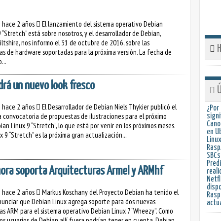
o hace 2 años
El lanzamiento del sistema operativo Debian
 “Stretch” está sobre nosotros, y el desarrollador de Debian,
ltshire, nos informo el 31 de octubre de 2016, sobre las
H
as de hardware soportadas para la próxima versión. La fecha de
...
drá un nuevo look fresco
Ú
o hace 2 años
El Desarrollador de Debian Niels Thykier publicó el
¿Por
a convocatoria de propuestas de ilustraciones para el próximo
signi
Cano
an Linux 9 “Stretch”, lo que está por venir en los próximos meses.
en U
 9 “Stretch” es la próxima gran actualización...
Linux
RaspA
SBCs
Predi
ora soporta Arquitecturas Armel y ARMhf
reali
Netfl
dispo
o hace 2 años
Markus Koschany del Proyecto Debian ha tenido el
Raspb
nunciar que Debian Linux agrega soporte para dos nuevas
actu
as ARM para el sistema operativo Debian Linux 7 “Wheezy”. Como
os usuarios de Debian allí fuera podrían tener en cuenta, Debian