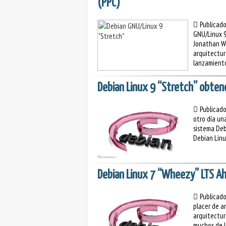
(PPC)
Publicad
GNU/Linux 9
Jonathan Wi
arquitectur
lanzamiento
Debian Linux 9 “Stretch” obten
Publicad
otro día un
sistema Debi
Debian Linux
Debian Linux 7 “Wheezy” LTS Ah
Publicad
placer de a
arquitectur
muchos de l